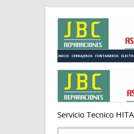
Saltar
al
contenido
Menú
INICIO
CERRAJEROS
FONTANEROS
ELECTR
principal
Servicio Tecnico HITA