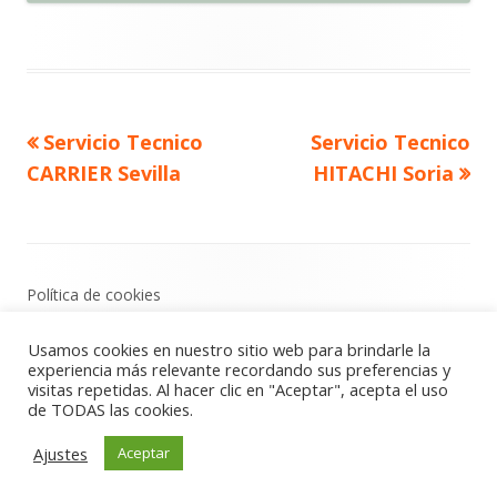
Artículo
Artículo
Servicio Tecnico
Servicio Tecnico
Navegación
anterior
siguiente
CARRIER Sevilla
HITACHI Soria
de
entradas
Contenido
Política de cookies
del
Política de privacidad
Footer
Usamos cookies en nuestro sitio web para brindarle la
Aviso Legal
experiencia más relevante recordando sus preferencias y
visitas repetidas. Al hacer clic en "Aceptar", acepta el uso
de TODAS las cookies.
Usando
Tiny Framework
•
Acceder
Ajustes
Aceptar