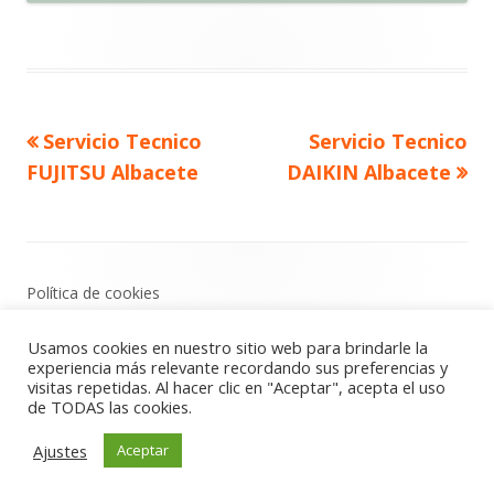
Artículo
Artículo
Servicio Tecnico
Servicio Tecnico
Navegación
anterior
siguiente
FUJITSU Albacete
DAIKIN Albacete
de
entradas
Contenido
Política de cookies
del
Política de privacidad
Footer
Usamos cookies en nuestro sitio web para brindarle la
Aviso Legal
experiencia más relevante recordando sus preferencias y
visitas repetidas. Al hacer clic en "Aceptar", acepta el uso
de TODAS las cookies.
Usando
Tiny Framework
•
Acceder
Ajustes
Aceptar