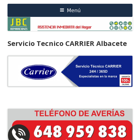
Saltar
Menú
Menú
al
contenido
principal
Servicio Tecnico CARRIER Albacete